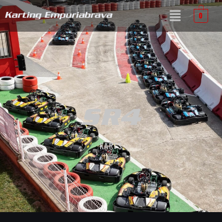
0
SR4
KARTS