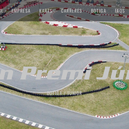
CI
EMPRESA
KARTS
CARRERES
BOTIGA
FAQS
n Premi Jú
BOTIGA / JÚNIOR