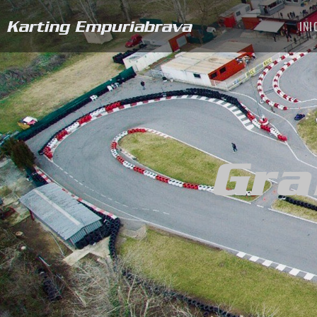
INI
Gra